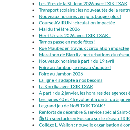
Les fêtes de la St-Jean 2026 avec TXIK TXAK
Transport scolaire : les nouveautés de la rent
Nouveaux horaires : en juin, bougez plus !
Course AVIRUN : circulation impactée
Mai du théâtre 2026
Herri Urrats 2026 avec TXIK TXAK !
Tarnos passe en mode fêtes !
Rue Maubèc en travaux : circulation impactée
Marathon de Biarritz, perturbations du résea
Nouveaux horaires à partir du 19 avril
Foire au Jambon, le réseau s’adapte !
Foire au Jambon 2026
La ligne 4 s’adapte à nos besoins
La Korrika avec TXIK TXAK
À partir du 2 janvier, les horaires des agences
Les lignes 40 et 46 évoluent à partir du 5 janvi
Le grand jeu de Noël TXIK TXAK !
Renforts de décembre & service spécial Saint-
🎭 Un spectacle en Euskara sur le réseau TXI
Collège L. Wallon : nouvelle organisation à 