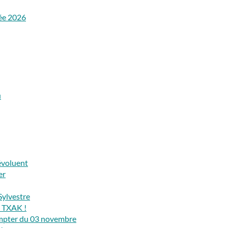
rée 2026
u
 évoluent
er
Sylvestre
K TXAK !
compter du 03 novembre