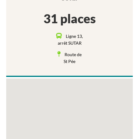
31 places
Ligne 13,
arrêt SUTAR
Route de
St Pée