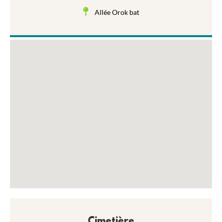
Allée Orok bat
Cimetière