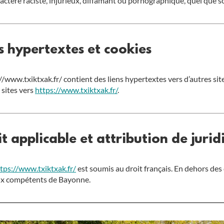
actère raciste, injurieux, diffamant ou pornographique, quel que soi
ns hypertextes et cookies
s://www.txiktxak.fr/ contient des liens hypertextes vers d’autres si
 sites vers
https://www.txiktxak.fr/
.
it applicable et attribution de jurid
tps://www.txiktxak.fr/
est soumis au droit français. En dehors des ca
naux compétents de Bayonne.