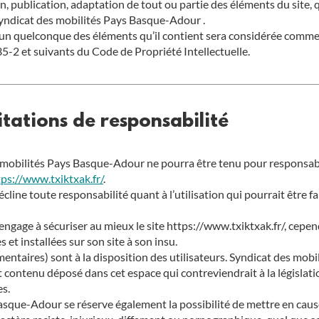
, publication, adaptation de tout ou partie des éléments du site, qu
 Syndicat des mobilités Pays Basque-Adour .
l’un quelconque des éléments qu’il contient sera considérée comme
5-2 et suivants du Code de Propriété Intellectuelle.
itations de responsabilité
es mobilités Pays Basque-Adour ne pourra être tenu pour responsab
tps://www.txiktxak.fr/
.
ine toute responsabilité quant à l’utilisation qui pourrait être fa
ngage à sécuriser au mieux le site https://www.txiktxak.fr/, cepen
et installées sur son site à son insu.
ntaires) sont à la disposition des utilisateurs. Syndicat des mobi
contenu déposé dans cet espace qui contreviendrait à la législatio
es.
asque-Adour se réserve également la possibilité de mettre en cause