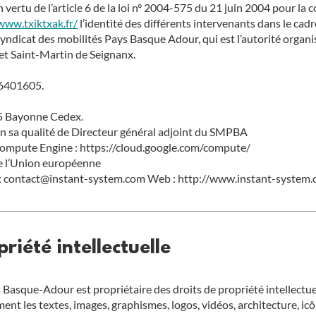
n vertu de l’article 6 de la loi n° 2004-575 du 21 juin 2004 pour la
www.txiktxak.fr/
l’identité des différents intervenants dans le cadre
e Syndicat des mobilités Pays Basque Adour, qui est l’autorité organ
et Saint-Martin de Seignanx.
6401605.
85 Bayonne Cedex.
en sa qualité de Directeur général adjoint du SMPBA
 Compute Engine : https://cloud.google.com/compute/
 l’Union européenne
il : contact@instant-system.com Web : http://www.instant-system
priété intellectuelle
Basque-Adour est propriétaire des droits de propriété intellectuell
ent les textes, images, graphismes, logos, vidéos, architecture, icô