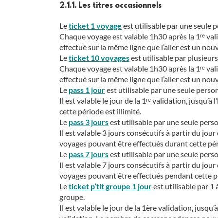
2.1.1. Les titres occasionnels
Le
ticket 1 voyage
est utilisable par une seule 
Chaque voyage est valable 1h30 après la 1ʳᵉ val
effectué sur la même ligne que l’aller est un nouv
Le
ticket 10 voyages
est utilisable par plusieur
Chaque voyage est valable 1h30 après la 1ʳᵉ val
effectué sur la même ligne que l’aller est un nouv
Le
pass 1 jour
est utilisable par une seule perso
Il est valable le jour de la 1ʳᵉ validation, jus
cette période est illimité.
Le
pass 3 jours
est utilisable par une seule pers
Il est valable 3 jours consécutifs à partir du jo
voyages pouvant être effectués durant cette pé
Le
pass 7 jours
est utilisable par une seule pers
Il est valable 7 jours consécutifs à partir du jo
voyages pouvant être effectués pendant cette pér
Le
ticket p’tit groupe 1 jour
est utilisable par 
groupe.
Il est valable le jour de la 1ère validation, jus