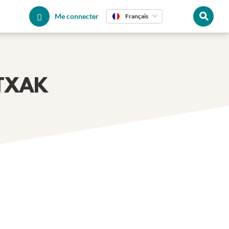
Me connecter
Français
 TXAK