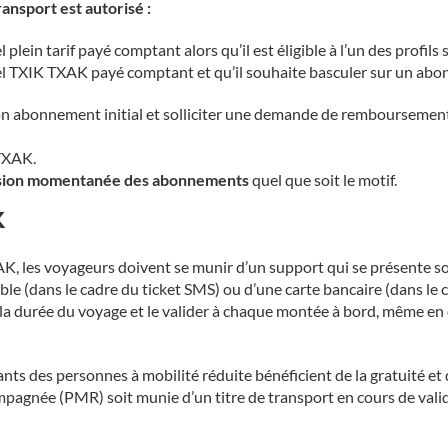
ansport est autorisé :
 plein tarif payé comptant alors qu’il est éligible à l’un des profi
nuel TXIK TXAK payé comptant et qu’il souhaite basculer sur un 
son abonnement initial et solliciter une demande de remboursement,
TXAK.
sion momentanée des abonnements
quel que soit le motif.
K
K, les voyageurs doivent se munir d’un support qui se présente sou
ble (dans le cadre du ticket SMS) ou d’une carte bancaire (dans le c
e la durée du voyage et le valider à chaque montée à bord, même en
ts des personnes à mobilité réduite bénéficient de la gratuité et 
pagnée (PMR) soit munie d’un titre de transport en cours de validi