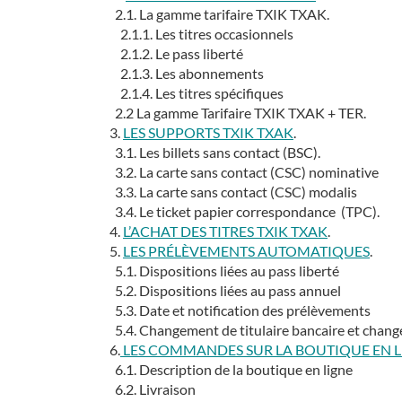
2.1. La gamme tarifaire TXIK TXAK.
2.1.1. Les titres occasionnels
2.1.2. Le pass liberté
2.1.3. Les abonnements
2.1.4. Les titres spécifiques
2.2 La gamme Tarifaire TXIK TXAK + TER.
3.
LES SUPPORTS TXIK TXAK
.
3.1. Les billets sans contact (BSC).
3.2. La carte sans contact (CSC) nominative
3.3. La carte sans contact (CSC) modalis
3.4. Le ticket papier correspondance (TPC).
4.
L’ACHAT DES TITRES TXIK TXAK
.
5.
LES PRÉLÈVEMENTS AUTOMATIQUES
.
5.1. Dispositions liées au pass liberté
5.2. Dispositions liées au pass annuel
5.3. Date et notification des prélèvements
5.4. Changement de titulaire bancaire et cha
6.
LES COMMANDES SUR LA BOUTIQUE EN L
6.1. Description de la boutique en ligne
6.2. Livraison