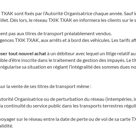
K TXAK sont fixés par l’Autorité Organisatrice chaque année. Sauf i
let. Dès lors, le réseau TXIK TXAK en informera les clients sur le s
quent pas aux titres de transport préalablement vendus.
s agences TXIK TXAK, aux arrêts et à bord des véhicules. Les tarifs 
user tout nouvel achat
à un débiteur avec lequel un litige relatif 
le d’être inscrite dans le traitement de gestion des impayés. Le tit
er régularise sa situation en réglant l’intégralité des sommes dues no
ur la vente de ses titres de transport même :
Autorité Organisatrice ou de perturbation du réseau (intempéries, 
et la continuité du service public dans les transports terrestres rég
r voyager sur le réseau entre la date de perte ou de vol de sa carte
lidité.