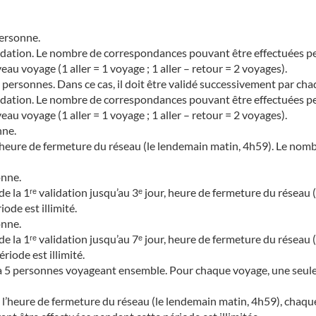
personne.
idation. Le nombre de correspondances pouvant être effectuées pen
eau voyage (1 aller = 1 voyage ; 1 aller – retour = 2 voyages).
s personnes. Dans ce cas, il doit être validé successivement par ch
idation. Le nombre de correspondances pouvant être effectuées pen
eau voyage (1 aller = 1 voyage ; 1 aller – retour = 2 voyages).
nne.
qu’à l’heure de fermeture du réseau (le lendemain matin, 4h59). Le 
onne.
ur de la 1ʳᵉ validation jusqu’au 3ᵉ jour, heure de fermeture du rése
riode est illimité.
onne.
ur de la 1ʳᵉ validation jusqu’au 7ᵉ jour, heure de fermeture du rése
iode est illimité.
1 à 5 personnes voyageant ensemble. Pour chaque voyage, une seule
qu’à l’heure de fermeture du réseau (le lendemain matin, 4h59), chaq