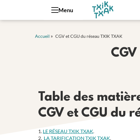
Panneau de gestion des cookies
Menu
»
Accueil
CGV et CGU du réseau TXIK TXAK
CGV 
Table des matièr
CGV et CGU du r
1.
LE RÉSEAU TXIK TXAK
.
2.
LA TARIFICATION TXIK TXAK
.