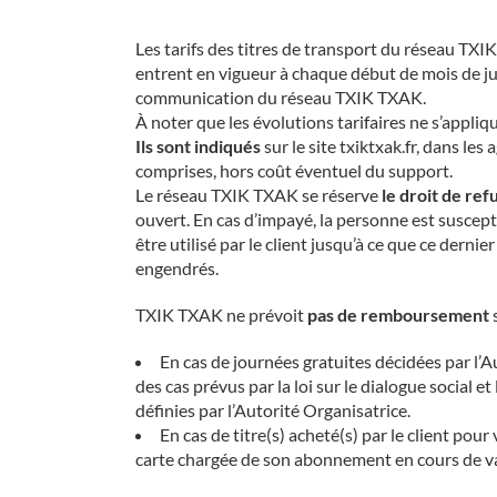
Les tarifs des titres de transport du réseau TXI
entrent en vigueur à chaque début de mois de juil
communication du réseau TXIK TXAK.
À noter que les évolutions tarifaires ne s’appli
Ils sont indiqués
sur le site txiktxak.fr, dans le
comprises, hors coût éventuel du support.
Le réseau TXIK TXAK se réserve
le droit de ref
ouvert. En cas d’impayé, la personne est susceptib
être utilisé par le client jusqu’à ce que ce derni
engendrés.
TXIK TXAK ne prévoit
pas de remboursement
s
En cas de journées gratuites décidées par l’
des cas prévus par la loi sur le dialogue social 
définies par l’Autorité Organisatrice.
En cas de titre(s) acheté(s) par le client pou
carte chargée de son abonnement en cours de va