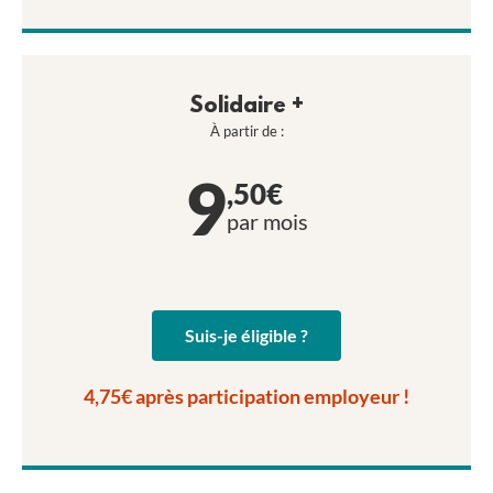
Solidaire +
À partir de :
9
,50€
par mois
Suis-je éligible ?
4,75€ après participation employeur !