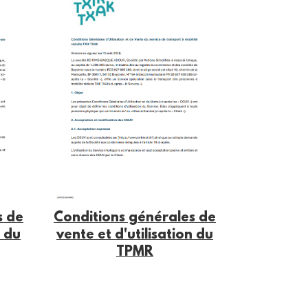
Conditions générales de
s de
vente et d'utilisation du
n du
TPMR