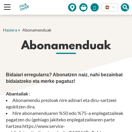
Cookies management panel
»
Hasiera
Abonamenduak
Abonamenduak
Bidaiari erregularra? Abonatzen naiz, nahi bezainbat
bidaiatzeko eta merke pagatuz!
Abantailak
:
Abonamendu prezioak nire adinari eta diru-sartzeei
egokitzen dira.
Nire abonamenduaren %50 edo %75-a enplegatzaileak
pagatzen du (gehiago jakiteko enplegatzailearen parte
hartzea:https://www.service-