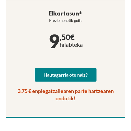
Elkartasun+
Prezio honetik goiti:
9
,50€
hilabteka
Hautagarria ote naiz?
3.75 € enplegatzailearen parte hartzearen
ondotik!