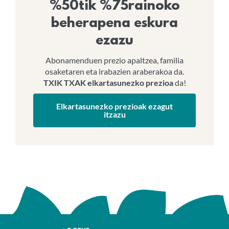
%50tik %75rainoko
beherapena eskura
ezazu
Abonamenduen prezio apaltzea, familia
osaketaren eta irabazien araberakoa da.
TXIK TXAK elkartasunezko prezioa
da!
Elkartasunezko prezioak ezagut
itzazu