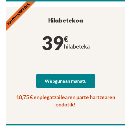
HAUTU HOBERENA
Hilabetekoa
39
€
hilabeteka
Webgunean manatu
18,75 € enplegatzailearen parte hartzearen
ondotik!