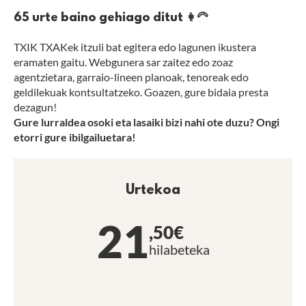
65 urte baino gehiago ditut 👩‍🦳
TXIK TXAKek itzuli bat egitera edo lagunen ikustera
eramaten gaitu. Webgunera sar zaitez edo zoaz
agentzietara, garraio-lineen planoak, tenoreak edo
geldilekuak kontsultatzeko. Goazen, gure bidaia presta
dezagun!
Gure lurraldea osoki eta lasaiki bizi nahi ote duzu? Ongi
etorri gure ibilgailuetara!
Urtekoa
21
,50€
hilabeteka