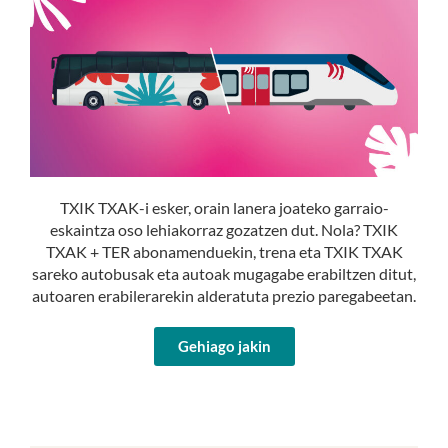
TXIK TXAK-i esker, orain lanera joateko garraio-
eskaintza oso lehiakorraz gozatzen dut. Nola? TXIK
TXAK + TER abonamenduekin, trena eta TXIK TXAK
sareko autobusak eta autoak mugagabe erabiltzen ditut,
autoaren erabilerarekin alderatuta prezio paregabeetan.
Gehiago jakin