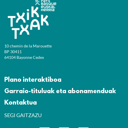
10 chemin de la Marouette
BP 30411
64104 Bayonne Cedex
Plano interaktiboa
Garraio-tituluak eta abonamenduak
Kontaktua
SEGI GAITZAZU