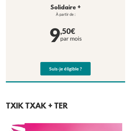
Solidaire +
À partir de :
9
,50€
par mois
Suis-je éligible ?
TXIK TXAK + TER