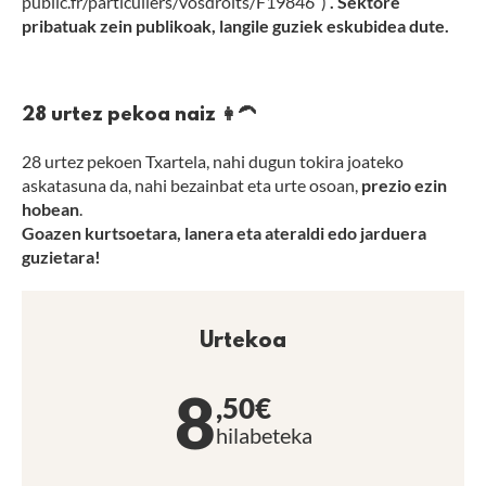
public.fr/particuliers/vosdroits/F19846″)
. Sektore
pribatuak zein publikoak, langile guziek eskubidea dute.
28 urtez pekoa naiz 👩‍🦱
28 urtez pekoen Txartela, nahi dugun tokira joateko
askatasuna da, nahi bezainbat eta urte osoan,
prezio ezin
hobean
.
Goazen kurtsoetara, lanera eta ateraldi edo jarduera
guzietara!
Urtekoa
8
,50€
hilabeteka