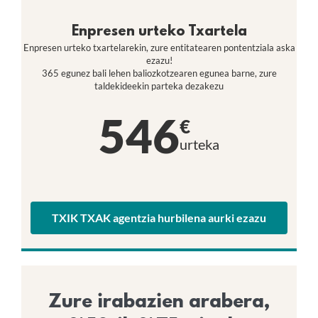
Enpresen urteko Txartela
Enpresen urteko txartelarekin, zure entitatearen pontentziala aska
ezazu!
365 egunez bali lehen baliozkotzearen egunea barne, zure
taldekideekin parteka dezakezu
546
€
urteka
TXIK TXAK agentzia hurbilena aurki ezazu
Zure irabazien arabera,