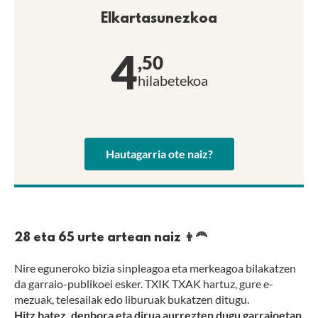
Elkartasunezkoa
4
,50
hilabetekoa
Hautagarria ote naiz?
28 eta 65 urte artean naiz 👨‍🦰
Nire eguneroko bizia sinpleagoa eta merkeagoa bilakatzen
da garraio-publikoei esker. TXIK TXAK hartuz, gure e-
mezuak, telesailak edo liburuak bukatzen ditugu.
Hitz batez, denbora eta dirua aurrezten dugu garraioetan