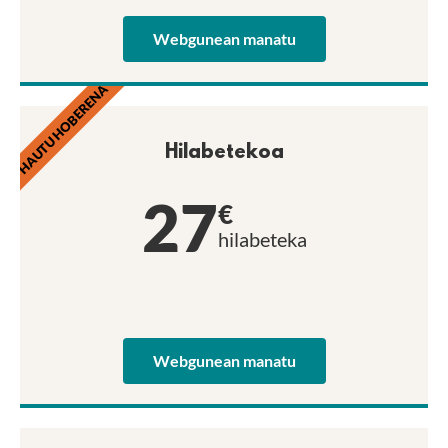
Webgunean manatu
HAUTU HOBERENA
Hilabetekoa
27
€
hilabeteka
Webgunean manatu