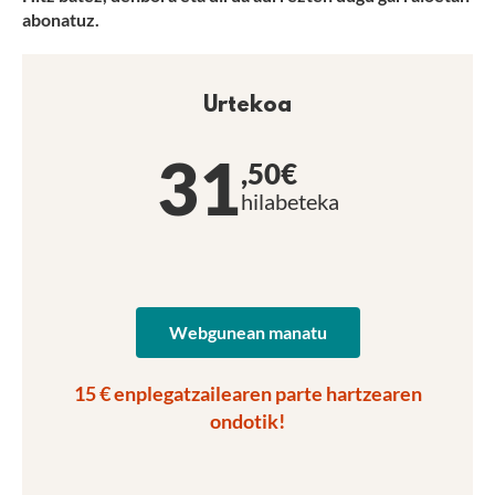
abonatuz.
Urtekoa
31
,50€
hilabeteka
Webgunean manatu
15 € enplegatzailearen parte hartzearen
ondotik!