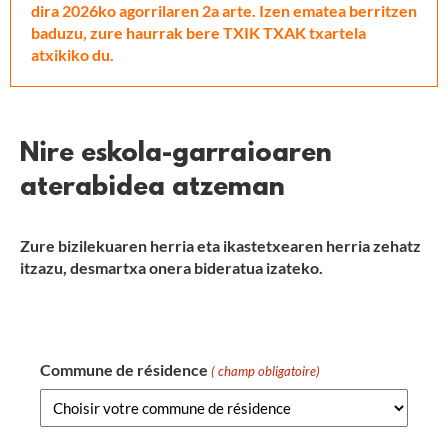
dira 2026ko agorrilaren 2a arte. Izen ematea berritzen
baduzu, zure haurrak bere TXIK TXAK txartela
atxikiko du.
Nire eskola-garraioaren
aterabidea atzeman
Zure bizilekuaren herria eta ikastetxearen herria zehatz
itzazu, desmartxa onera bideratua izateko.
Commune de résidence
( champ obligatoire)