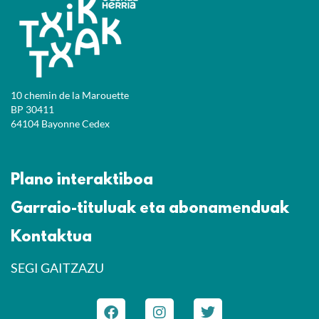
10 chemin de la Marouette
BP 30411
64104 Bayonne Cedex
Plano interaktiboa
Garraio-tituluak eta abonamenduak
Kontaktua
SEGI GAITZAZU