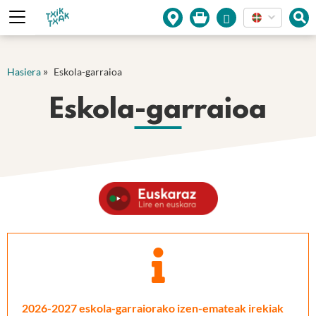
Cookies management panel
»
Hasiera
Eskola-garraioa
Eskola-garraioa
2026-2027 eskola-garraiorako izen-emateak irekiak