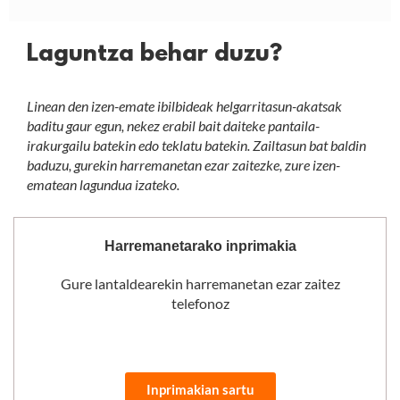
Laguntza behar duzu?
Linean den izen-emate ibilbideak helgarritasun-akatsak
baditu gaur egun, nekez erabil bait daiteke pantaila-
irakurgailu batekin edo teklatu batekin. Zailtasun bat baldin
baduzu, gurekin harremanetan ezar zaitezke, zure izen-
ematean lagundua izateko.
Harremanetarako inprimakia
Gure lantaldearekin harremanetan ezar zaitez
telefonoz
Inprimakian sartu