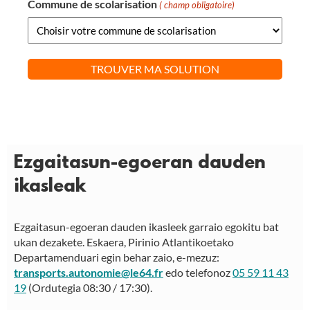
Commune de scolarisation
( champ obligatoire)
Ezgaitasun-egoeran dauden
ikasleak
Ezgaitasun-egoeran dauden ikasleek garraio egokitu bat
ukan dezakete. Eskaera, Pirinio Atlantikoetako
Departamenduari egin behar zaio, e-mezuz:
transports.autonomie@le64.fr
edo telefonoz
05 59 11 43
19
(Ordutegia 08:30 / 17:30).