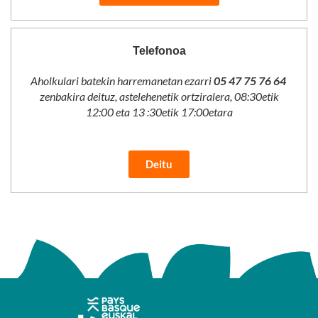
Telefonoa
Aholkulari batekin harremanetan ezarri
05 47 75 76 64
zenbakira deituz, astelehenetik ortziralera, 08:30etik
12:00 eta 13 :30etik 17:00etara
Deitu