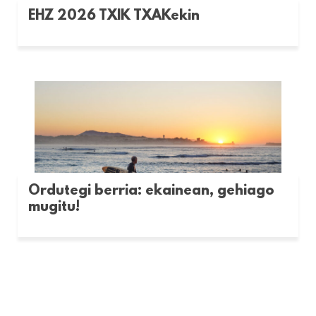
EHZ 2026 TXIK TXAKekin
Ordutegi berria: ekainean, gehiago
mugitu!