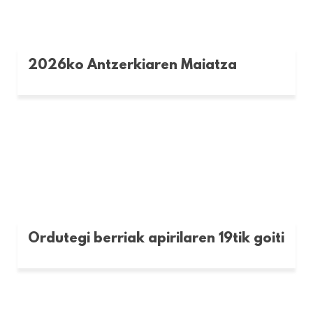
2026ko Antzerkiaren Maiatza
Ordutegi berriak apirilaren 19tik goiti