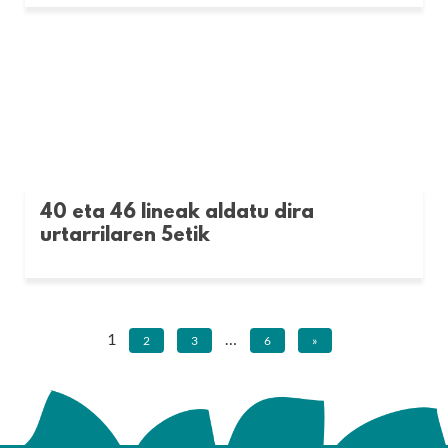
40 eta 46 lineak aldatu dira
urtarrilaren 5etik
1
…
2
3
6
»