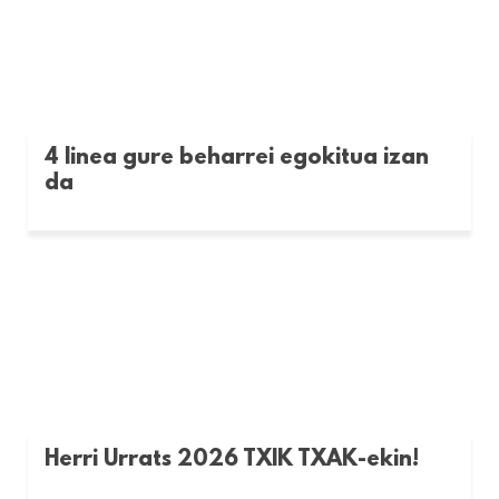
4 linea gure beharrei egokitua izan
da
Herri Urrats 2026 TXIK TXAK-ekin!