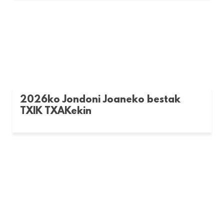
2026ko Jondoni Joaneko bestak
TXIK TXAKekin