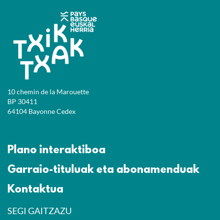
10 chemin de la Marouette
BP 30411
64104 Bayonne Cedex
Plano interaktiboa
Garraio-tituluak eta abonamenduak
Kontaktua
SEGI GAITZAZU