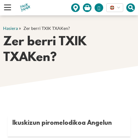
Cookies management panel
»
Hasiera
Zer berri TXIK TXAKen?
Zer berri TXIK
TXAKen?
Ikuskizun piromelodikoa Angelun