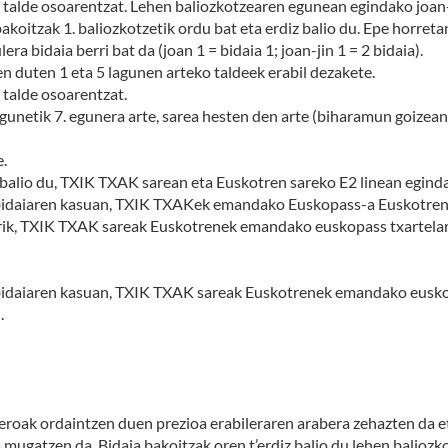
a talde osoarentzat. Lehen baliozkotzearen egunean egindako joan-
akoitzak 1. baliozkotzetik ordu bat eta erdiz balio du. Epe horr
ra bidaia berri bat da (joan 1 = bidaia 1; joan-jin 1 = 2 bidaia).
en duten 1 eta 5 lagunen arteko taldeek erabil dezakete.
 talde osoarentzat.
gunetik 7. egunera arte, sarea hesten den arte (biharamun goizean
e.
alio du, TXIK TXAK sarean eta Euskotren sareko E2 linean eginda
 bidaiaren kasuan, TXIK TXAKek emandako Euskopass-a Euskotre
larik, TXIK TXAK sareak Euskotrenek emandako euskopass txartela
bidaiaren kasuan, TXIK TXAK sareak Euskotrenek emandako euskop
.
roak ordaintzen duen prezioa erabileraren arabera zehazten da e
ugatzen da. Bidaia bakoitzak oren t’erdiz balio du lehen baliozk