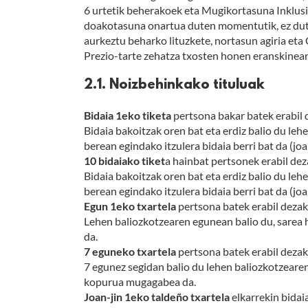
6 urtetik beherakoek eta Mugikortasuna Inklusi
doakotasuna onartua duten momentutik, ez dute g
aurkeztu beharko lituzkete, nortasun agiria eta
Prezio-tarte zehatza txosten honen eranskinean
2.1. Noizbehinkako tituluak
Bidaia 1eko tiketa
pertsona bakar batek erabil 
Bidaia bakoitzak oren bat eta erdiz balio du le
berean egindako itzulera bidaia berri bat da (joan
10 bidaiako tiket
a hainbat pertsonek erabil dez
Bidaia bakoitzak oren bat eta erdiz balio du le
berean egindako itzulera bidaia berri bat da (joan
Egun 1eko txartela
pertsona batek erabil dezak
Lehen baliozkotzearen egunean balio du, sarea
da.
7 eguneko txartela
pertsona batek erabil dezak
7 egunez segidan balio du lehen baliozkotzearen
kopurua mugagabea da.
Joan-jin 1eko taldeño txartela
elkarrekin bidai