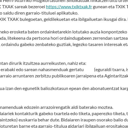
 Herri-Aturriko Mugikortasunen Sindikatuak finkatzen ditu urtero. 
IK TXAK sareak bezeroei
https://www.txiktxak.fr
gunean eta TXIK T
 saldu diren garraio-tituluei aplikatuko.
K TXAK bulegoetan, geldilekuetan eta ibilgailuetan ikusgai dira. 
neko erosketa baten ordainketarekin lotutako auzia konpontzeko 
a, litekeena da pertsona hori ordaindugabeen zerrendan sartzea.
o, ordaindu gabeko zenbateko guztiak, legezko tasaren interesak e
an dirurik itzultzea aurreikusten, nahiz eta:
rabaki edo sarean nahasmenduak gertatu (eguraldi txarra, iskan
 garraio arruntaren zerbitzu publikoaren jarraipena eta Agintari
a izan den egunetik baliozkotasun epean den abonatuentzat karga
namenduak edozein arrazoirengatik aldi baterako moztea.
iariek kontakturik gabeko txartela edo tiketa, paperezko tiketa,
intzeko) euskarria behar dute. Bidaiaren iraupen osorako balio du
loturetan barne eta garraio-titulua gidariari ibilgailuan erositakoan