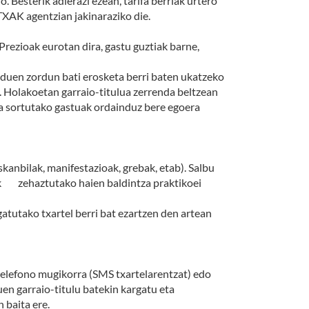
Besterik adierazi ezean, tarifa berriak urtero
XAK agentzian jakinaraziko die.
Prezioak eurotan dira, gastu guztiak barne,
duen zordun bati erosketa berri baten ukatzeko
 Holakoetan garraio-titulua zerrenda beltzean
ta sortutako gastuak ordainduz bere egoera
bilak, manifestazioak, grebak, etab). Salbu
tzak zehaztutako haien baldintza praktikoei
tutako txartel berri bat ezartzen den artean
 telefono mugikorra (SMS txartelarentzat) edo
en garraio-titulu batekin kargatu eta
 baita ere.