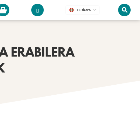
Euskara
A ERABILERA
K