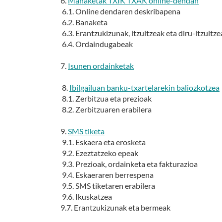
6.
Manaketak TXIK TXAK online-dendan
6.1. Online dendaren deskribapena
6.2. Banaketa
6.3. Erantzukizunak, itzultzeak eta diru-itzultze
6.4. Ordaindugabeak
7.
Isunen ordainketak
8.
Ibilgailuan banku-txartelarekin baliozkotzea
8.1. Zerbitzua eta prezioak
8.2. Zerbitzuaren erabilera
9.
SMS tiketa
9.1. Eskaera eta erosketa
9.2. Ezeztatzeko epeak
9.3. Prezioak, ordainketa eta fakturazioa
9.4. Eskaeraren berrespena
9.5. SMS tiketaren erabilera
9.6. Ikuskatzea
9.7. Erantzukizunak eta bermeak