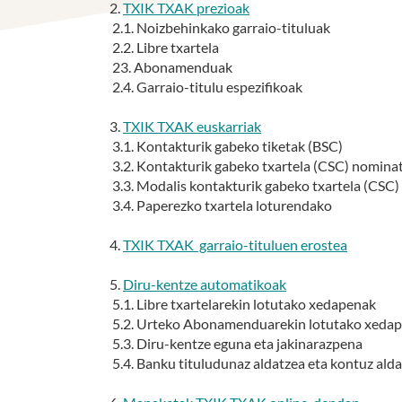
2.
TXIK TXAK prezioak
2.1. Noizbehinkako garraio-tituluak
2.2. Libre txartela
23. Abonamenduak
2.4. Garraio-titulu espezifikoak
3.
TXIK TXAK euskarriak
3.1. Kontakturik gabeko tiketak (BSC)
3.2. Kontakturik gabeko txartela (CSC) nomina
3.3. Modalis kontakturik gabeko txartela (CSC)
3.4. Paperezko txartela loturendako
4.
TXIK TXAK garraio-tituluen erostea
5.
Diru-kentze automatikoak
5.1. Libre txartelarekin lotutako xedapenak
5.2. Urteko Abonamenduarekin lotutako xeda
5.3. Diru-kentze eguna eta jakinarazpena
5.4. Banku tituludunaz aldatzea eta kontuz ald