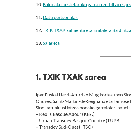
10.
Baionako bestetarako garraio zerbitzu espe
11.
Datu pertsonalak
12.
TXIK TXAK salmenta eta Erabilera Baldintz
13.
Salaketa
1. TXIK TXAK sarea
Ipar Euskal Herri-Aturriko Mugikortasunen Si
Ondres, Saint-Martin-de-Seignanx eta Tarnose h
Sindikatuak ustiatzea honako garraiolari hauei u
– Keolis Basque Adour (KBA)
– Urban Transdev Basque Country (TUPB)
– Transdev Sud-Ouest (TSO)