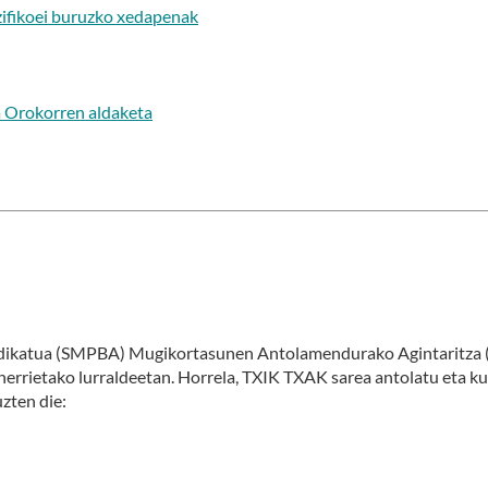
zifikoei buruzko xedapenak
a Orokorren aldaketa
ndikatua (SMPBA) Mugikortasunen Antolamendurako Agintaritza 
errietako lurraldeetan. Horrela, TXIK TXAK sarea antolatu eta k
zten die: