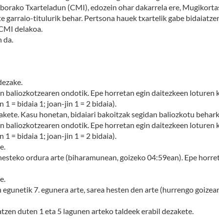
borako Txarteladun (CMI), edozein ohar dakarrela ere, Mugikorta
arraio-titulurik behar. Pertsona hauek txartelik gabe bidaiatzen
 CMI delakoa.
 da.
dezake.
hen baliozkotzearen ondotik. Epe horretan egin daitezkeen loture
 1 = bidaia 1; joan-jin 1 = 2 bidaia).
akete. Kasu honetan, bidaiari bakoitzak segidan baliozkotu behark
hen baliozkotzearen ondotik. Epe horretan egin daitezkeen loture
 1 = bidaia 1; joan-jin 1 = 2 bidaia).
e.
 hesteko ordura arte (biharamunean, goizeko 04:59ean). Epe horr
e.
 egunetik 7. egunera arte, sarea hesten den arte (hurrengo goizea
atzen duten 1 eta 5 lagunen arteko taldeek erabil dezakete.