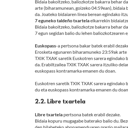
Bidaia bakoitzeko, baliozkotze bakarra behar d
arte (biharamunean, goizeko 04:59ean), bidaia b
da. Joateko bidaiaren linea berean egindako itzule
7 eguneko taldeño txartela
elkarrekin bidaiatz
Bidaia bakoitzeko, baliozkotze bakarra behar da
7 egun segidan balio du lehen baliozkotzearen e
Euskopass
-a pertsona bakar batek erabil dezak
Erosketa egunaren biharamuneko 23:59ak arte b
TXIK TXAK saretik Euskotren sarera egindako
da. Erabiltzailea TXIK TXAK sarera itzuliko de
euskopass kontramarka emanen du doan.
Euskotren saretik TXIK TXAK sarera egindako 
du eta euskopass kontramarka emanen du doan
2.2. Libre txartela
Libre txartela
pertsona batek erabil dezake.
Bidaia kopuru mugagabe baterako balio du. Beze
den hilabeteko abonamenduaren prezio mailara m