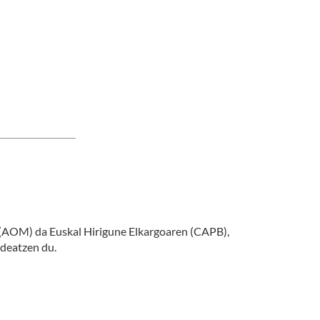
(AOM) da Euskal Hirigune Elkargoaren (CAPB),
udeatzen du.