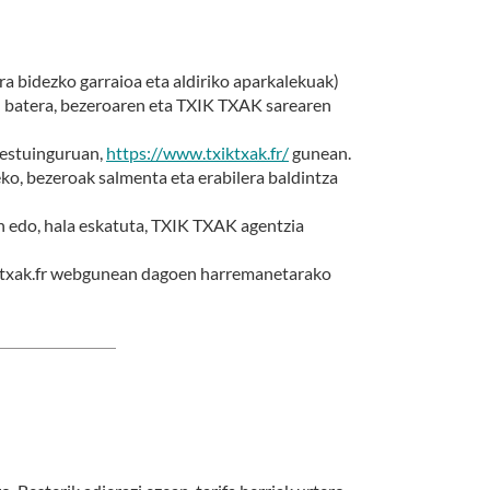
a bidezko garraioa eta aldiriko aparkalekuak)
in batera, bezeroaren eta TXIK TXAK sarearen
testuinguruan,
https://www.txiktxak.fr/
gunean.
ko, bezeroak salmenta eta erabilera baldintza
edo, hala eskatuta, TXIK TXAK agentzia
xiktxak.fr webgunean dagoen harremanetarako