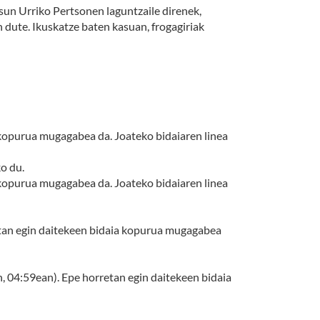
sun Urriko Pertsonen laguntzaile direnek,
 dute. Ikuskatze baten kasuan, frogagiriak
n kopurua mugagabea da. Joateko bidaiaren linea
o du.
n kopurua mugagabea da. Joateko bidaiaren linea
etan egin daitekeen bidaia kopurua mugagabea
n, 04:59ean). Epe horretan egin daitekeen bidaia