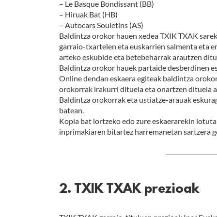
– Le Basque Bondissant (BB)
– Hiruak Bat (HB)
– Autocars Souletins (AS)
Baldintza orokor hauen xedea TXIK TXAK sareko 
garraio-txartelen eta euskarrien salmenta eta e
arteko eskubide eta betebeharrak arautzen ditu
Baldintza orokor hauek partaide desberdinen e
Online dendan eskaera egiteak baldintza orokor
orokorrak irakurri dituela eta onartzen dituela
Baldintza orokorrak eta ustiatze-arauak eskurag
batean.
Kopia bat lortzeko edo zure eskaerarekin lotu
inprimakiaren bitartez harremanetan sartzera g
2. TXIK TXAK prezioak