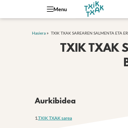
Cookies management panel
Menu
»
Hasiera
TXIK TXAK SAREAREN SALMENTA ETA 
TXIK TXAK 
Aurkibidea
1.
TXIK TXAK sarea