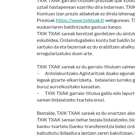
TXIK TXAK garraio-tituluen prezioak Ipar Euskal
uztail hastapenean ezarriko dira indarrean. TX
Kontuan izan prezio aldaketak ez direla lehenago
Prezioak
https://www.txiktxak.fr
webgunean, TXI
euskarriaren baldintzazko gastuaz kanpo.
TXIK TXAK sareak beretzat gordetzen du aintzi
eskubidea. Ordaindugabeko kontu bat baldin bad
sartuko da eta bezeroak ez du erabiltzen ahalk
erregularizatuko duen arte.
TXIK TXAK sareak ez du garraio-tituluen salment
– Antolakuntzako Agintaritzak doako egunak e
legeak gizarte-elkarrizketa, bidaiarien lurreko
buruz aurreikusitako kasuetan.
– TXIK TXAK garraio-titulua galdu edo lapurtu
sarean bidaiatzeko txartela erosi.
Bestalde, TXIK TXAK sareak ez du onartzen abo
TXIK TXAK sarean behar bezala bidaiatzeko, bida
banku-txartela (banku-transferentzia bidez orda
baliozkotu ibilgailura igotzen zaren bakoitzean, 