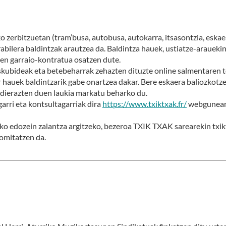
zerbitzuetan (tram’busa, autobusa, autokarra, itsasontzia, eskaer
rabilera baldintzak arautzea da. Baldintza hauek, ustiatze-arauek
en garraio-kontratua osatzen dute.
skubideak eta betebeharrak zehazten dituzte online salmentaren 
 hauek baldintzarik gabe onartzea dakar. Bere eskaera baliozkotze
 adierazten duen laukia markatu beharko du.
arri eta kontsultagarriak dira
https://www.txiktxak.fr/
webgunean 
tako edozein zalantza argitzeko, bezeroa TXIK TXAK sarearekin t
omitatzen da.