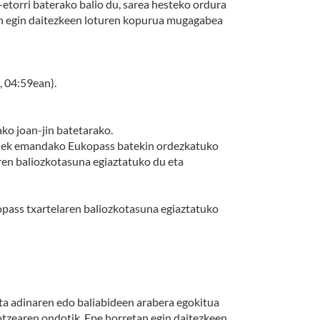
etorri baterako balio du, sarea hesteko ordura
etan egin daitezkeen loturen kopurua mugagabea
, 04:59ean).
ko joan-jin batetarako.
nek emandako Eukopass batekin ordezkatuko
ren baliozkotasuna egiaztatuko du eta
ass txartelaren baliozkotasuna egiaztatuko
ta adinaren edo baliabideen arabera egokitua
otzearen ondotik. Epe horretan egin daitezkeen