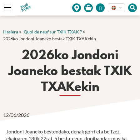
Cookies management panel
»
»
Hasiera
Quoi de neuf sur TXIK TXAK ?
2026ko Jondoni Joaneko bestak TXIK TXAKekin
2026ko Jondoni
Joaneko bestak TXIK
TXAKekin
12/06/2026
Jondoni Joaneko bestendako, denak gorri eta beltzez,
ekainaren 18tik 22rat, 5 besta-egun, donibandar-musika