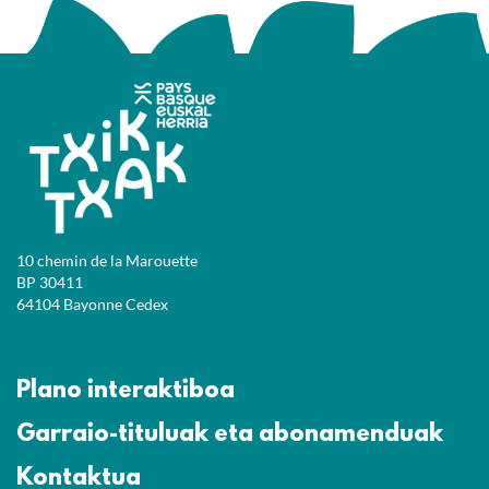
10 chemin de la Marouette
BP 30411
64104 Bayonne Cedex
Plano interaktiboa
Garraio-tituluak eta abonamenduak
Kontaktua