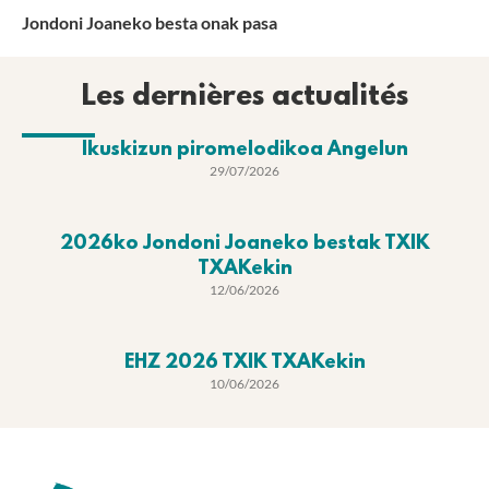
Jondoni Joaneko besta onak pasa
Les dernières actualités
Ikuskizun piromelodikoa Angelun
29/07/2026
2026ko Jondoni Joaneko bestak TXIK
TXAKekin
12/06/2026
EHZ 2026 TXIK TXAKekin
10/06/2026