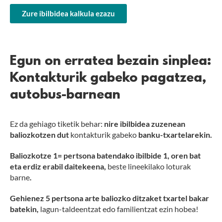
Zure ibilbidea kalkula ezazu
Egun on erratea bezain sinplea:
Kontakturik gabeko pagatzea,
autobus-barnean
Ez da gehiago tiketik behar:
nire ibilbidea zuzenean
baliozkotzen dut
kontakturik gabeko
banku-txartelarekin.
Baliozkotze 1= pertsona batendako ibilbide 1, oren bat
eta erdiz erabil daitekeena,
beste lineekilako loturak
barne
.
Gehienez 5 pertsona arte baliozko ditzaket txartel bakar
batekin,
lagun-taldeentzat edo familientzat ezin hobea!