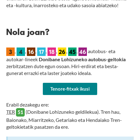
eta -kultura, inarrosteko eta udako sasoia abiatzeko!
Nola joan?
,
,
,
,
,
,
,
autobus- eta
autokar-lineek
Donibane Lohizuneko autobus-geltokia
zerbitzatzen dute egun osoan. Hiri-erdirat eta besta-
gunerat errazki eta laster joateko ideala.
Tenore-fitxak ikusi
Erabil dezakegu ere:
TER
(Donibane Lohizuneko geldilekua). Tren hau,
Baionako, Miarritzeko, Getariako eta Hendaiako Tren-
geltokietatik pasatzen da ere.