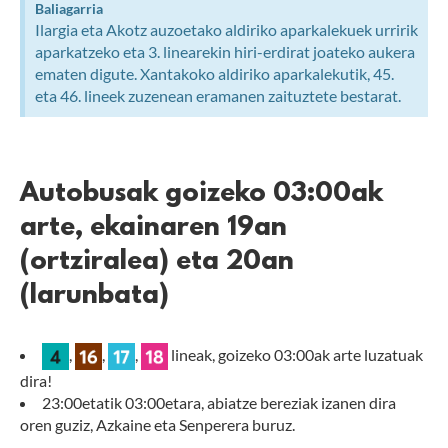
Baliagarria
Ilargia eta Akotz auzoetako aldiriko aparkalekuek urririk
aparkatzeko eta 3. linearekin hiri-erdirat joateko aukera
ematen digute. Xantakoko aldiriko aparkalekutik, 45.
eta 46. lineek zuzenean eramanen zaituztete bestarat.
Autobusak goizeko 03:00ak
arte, ekainaren 19an
(ortziralea) eta 20an
(larunbata)
,
,
,
lineak, goizeko 03:00ak arte luzatuak
dira!
23:00etatik 03:00etara, abiatze bereziak izanen dira
oren guziz, Azkaine eta Senperera buruz.