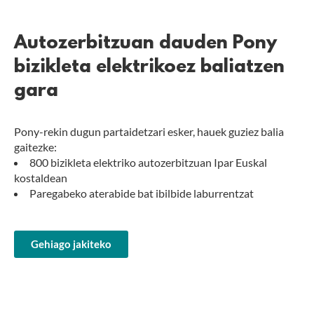
Autozerbitzuan dauden Pony
bizikleta elektrikoez baliatzen
gara
Pony-rekin dugun partaidetzari esker, hauek guziez balia
gaitezke:
800 bizikleta elektriko autozerbitzuan Ipar Euskal
kostaldean
Paregabeko aterabide bat ibilbide laburrentzat
Gehiago jakiteko