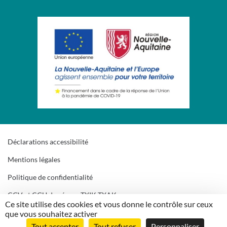
Déclarations accessibilité
Mentions légales
Politique de confidentialité
CGV et CGU du réseau TXIK TXAK
Ce site utilise des cookies et vous donne le contrôle sur ceux
Gestion des cookies
que vous souhaitez activer
Tout accepter
Tout refuser
Personnaliser