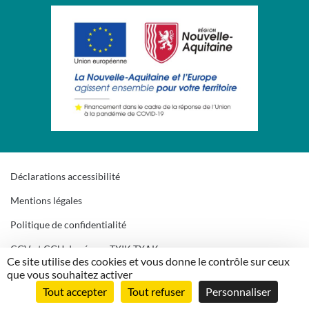
Déclarations accessibilité
Mentions légales
Politique de confidentialité
CGV et CGU du réseau TXIK TXAK
Ce site utilise des cookies et vous donne le contrôle sur ceux
Gestion des cookies
que vous souhaitez activer
Tout accepter
Tout refuser
Personnaliser
Plan du site