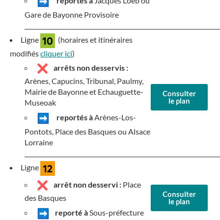
reportés à
Jacques Loeb ou
Gare de Bayonne Provisoire
__________________________________________________________________
Ligne
(horaires et itinéraires
modifiés
cliquer ici
)
arrêts non desservis :
Arènes, Capucins, Tribunal, Paulmy,
Mairie de Bayonne et Echauguette-
Consulter
le plan
Museoak
reportés à
Arènes-Los-
Pontots, Place des Basques ou Alsace
Lorraine
__________________________________________________________________
Ligne
arrêt non desservi :
Place
Consulter
des Basques
le plan
reporté à
Sous-préfecture