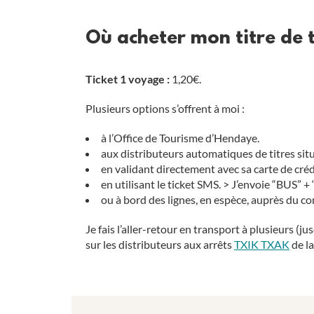
Où acheter mon titre de 
Ticket 1 voyage :
1,20€.
Plusieurs options s’offrent à moi :
à l’Office de Tourisme d’Hendaye.
aux distributeurs automatiques de titres sit
en validant directement avec sa carte de créd
en utilisant le ticket SMS. > J’envoie “BUS” + 
ou à bord des lignes, en espèce, auprès du c
Je fais l’aller-retour en transport à plusieurs (ju
sur les distributeurs aux arrêts
TXIK TXAK
de l