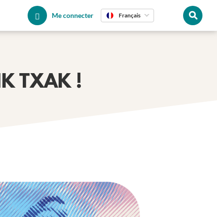
Me connecter
Français
IK TXAK !