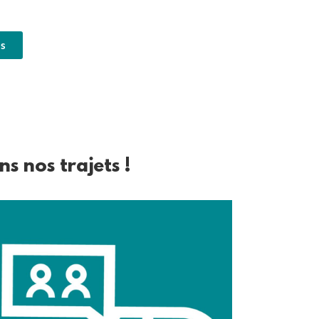
us
s nos trajets !