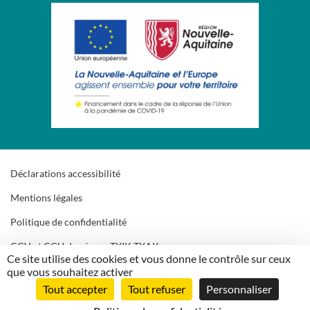
Déclarations accessibilité
Mentions légales
Politique de confidentialité
CGV et CGU du réseau TXIK TXAK
Ce site utilise des cookies et vous donne le contrôle sur ceux
Gestion des cookies
que vous souhaitez activer
Tout accepter
Tout refuser
Personnaliser
Plan du site