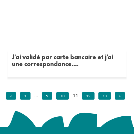
J’ai validé par carte bancaire et j’ai
une correspondance....
…
11
«
1
9
10
12
13
»