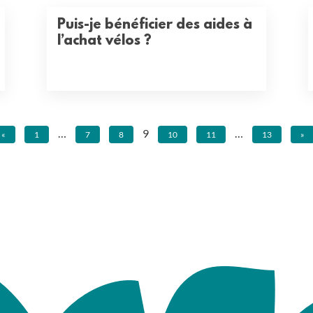
Puis-je bénéficier des aides à
l’achat vélos ?
…
9
…
«
1
7
8
10
11
13
»