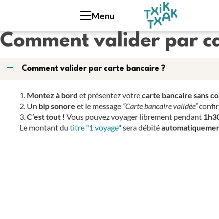
Panneau de gestion des cookies
Menu
Comment valider par ca
A
Comment valider par carte bancaire ?
Montez à bord
et présentez votre
carte bancaire sans c
Un
bip sonore
et le message
“Carte bancaire validée”
confir
C’est tout !
Vous pouvez voyager librement pendant
1h3
Le montant du
titre "1 voyage"
sera débité
automatiquement 