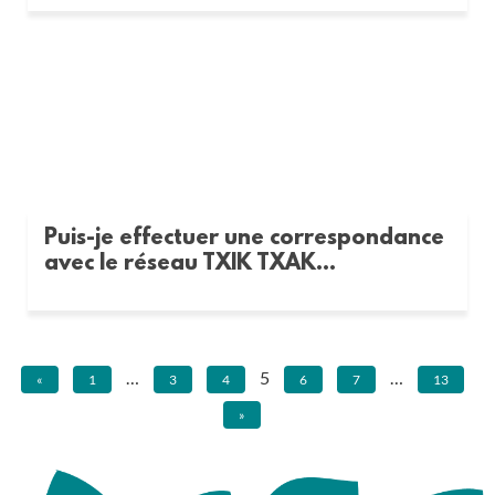
Puis-je effectuer une correspondance
avec le réseau TXIK TXAK...
…
5
…
«
1
3
4
6
7
13
»