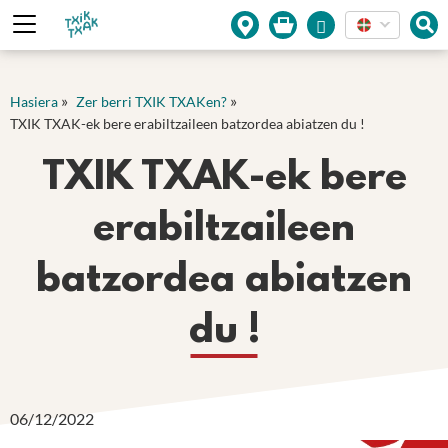
Cookies management panel
»
»
Hasiera
Zer berri TXIK TXAKen?
TXIK TXAK-ek bere erabiltzaileen batzordea abiatzen du !
TXIK TXAK-ek bere
erabiltzaileen
batzordea abiatzen
du !
06/12/2022