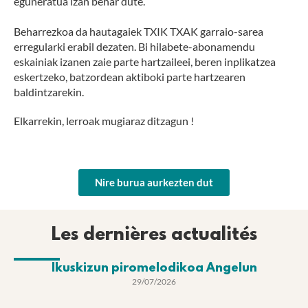
eguneratua izan behar dute.
Beharrezkoa da hautagaiek TXIK TXAK garraio-sarea
erregularki erabil dezaten. Bi hilabete-abonamendu
eskainiak izanen zaie parte hartzaileei, beren inplikatzea
eskertzeko, batzordean aktiboki parte hartzearen
baldintzarekin.
Elkarrekin, lerroak mugiaraz ditzagun !
Nire burua aurkezten dut
Les dernières actualités
Ikuskizun piromelodikoa Angelun
29/07/2026