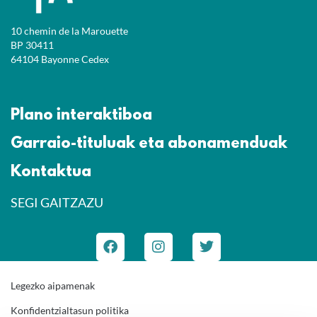
10 chemin de la Marouette
BP 30411
64104 Bayonne Cedex
Plano interaktiboa
Garraio-tituluak eta abonamenduak
Kontaktua
SEGI GAITZAZU
Legezko aipamenak
Konfidentzialtasun politika