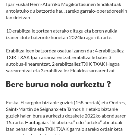
Ipar Euskal Herri-Aturriko Mugikortasunen Sindikatuak
antolatuko du batzorde hau, sareko garraio-operadoreekin
lankidetzan.
10 erabiltzaile zortean aterako ditugu eta beren aulkia
izanen dute batzorde honetan 2024ko agorrila arte.
Erabiltzaileen batzordea osatua izanen da : 4 erabiltzailez
TXIK TXAK Iparra sarearentzat, erabiltzaile batez 3
autobus-linearentzat, 2 erabiltzailez TXIK TXAK Hegoa
sarearentzat eta 3 erabiltzailez Ekialdea sarearentzat.
Bere burua nola aurkeztu ?
Euskal Elkargoko biztanle guziek (158 herriak) eta Ondres,
Saint-Martin de Seignanx eta Tarnos hirietako biztanle
guziek haien burua aurkeztu dezakete 2022ko abenduaren
15a arte. Hautagaiak “hilabeteko” edo “urteko” abnatuak
izan behar dira eta TXIK TXAK garraio sareko ordainketa