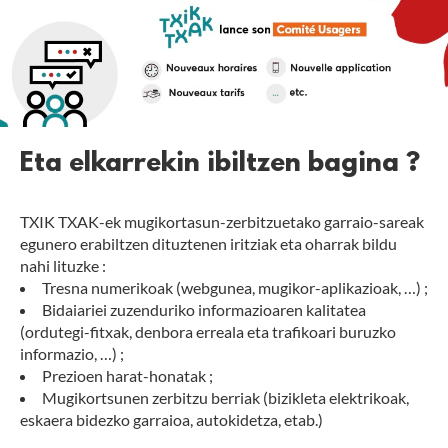
Eta elkarrekin ibiltzen bagina ?
TXIK TXAK-ek mugikortasun-zerbitzuetako garraio-sareak
egunero erabiltzen dituztenen iritziak eta oharrak bildu
nahi lituzke :
Tresna numerikoak (webgunea, mugikor-aplikazioak, …) ;
Bidaiariei zuzenduriko informazioaren kalitatea
(ordutegi-fitxak, denbora erreala eta trafikoari buruzko
informazio, …) ;
Prezioen harat-honatak ;
Mugikortsunen zerbitzu berriak (bizikleta elektrikoak,
eskaera bidezko garraioa, autokidetza, etab.)