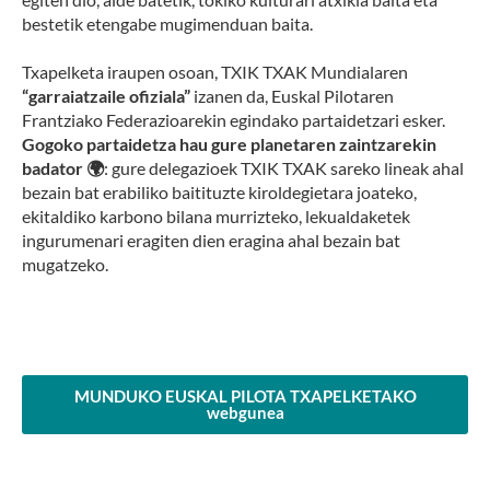
bestetik etengabe mugimenduan baita.
Txapelketa iraupen osoan, TXIK TXAK Mundialaren
“garraiatzaile ofiziala”
izanen da, Euskal Pilotaren
Frantziako Federazioarekin egindako partaidetzari esker.
Gogoko partaidetza hau gure planetaren zaintzarekin
badator
🌍
: gure delegazioek TXIK TXAK sareko lineak ahal
bezain bat erabiliko baitituzte kiroldegietara joateko,
ekitaldiko karbono bilana murrizteko, lekualdaketek
ingurumenari eragiten dien eragina ahal bezain bat
mugatzeko.
MUNDUKO EUSKAL PILOTA TXAPELKETAKO
webgunea