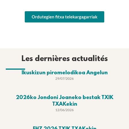
Ordutegien fitxa telekargagarriak
Les dernières actualités
Ikuskizun piromelodikoa Angelun
29/07/2026
2026ko Jondoni Joaneko bestak TXIK
TXAKekin
12/06/2026