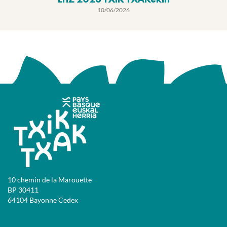
EHZ 2026 TXIK TXAKekin
10/06/2026
10 chemin de la Marouette
BP 30411
64104 Bayonne Cedex