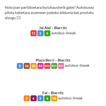
Nola joan partidoetara buruhausterik gabe? Autobusez
pilota tokietara zuzenean joateko bilduma bat prestatu
dizugu 👌🏼
Jaï Alaï – Biarritz
autobus-lineak
Plaza Berri – Biarritz
autobus-lineak
Fal – Biarritz
autobus-lineak