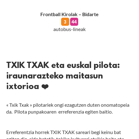
Frontball Kirolak – Bidarte
autobus-lineak
TXIK TXAK eta euskal pilota:
iraunarazteko maitasun
ixtorioa ❤️
« Txik Txak » pilotariek ongi ezagutzen duten onomatopeia
da. Pilota punpakoaren erreferenzia egiten baitio.
Erreferentzia horrek TXIK TXAK sareari begi keinu bat
egiten dio, alde batetik, tokiko kulturari atxikia baita eta