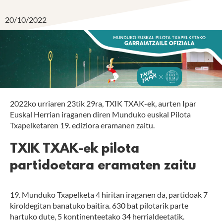
20/10/2022
2022ko urriaren 23tik 29ra, TXIK TXAK-ek, aurten Ipar
Euskal Herrian iraganen diren Munduko euskal Pilota
Txapelketaren 19. ediziora eramanen zaitu.
TXIK TXAK-ek pilota
partidoetara eramaten zaitu
19. Munduko Txapelketa 4 hiritan iraganen da, partidoak 7
kiroldegitan banatuko baitira. 630 bat pilotarik parte
hartuko dute, 5 kontinenteetako 34 herrialdeetatik.