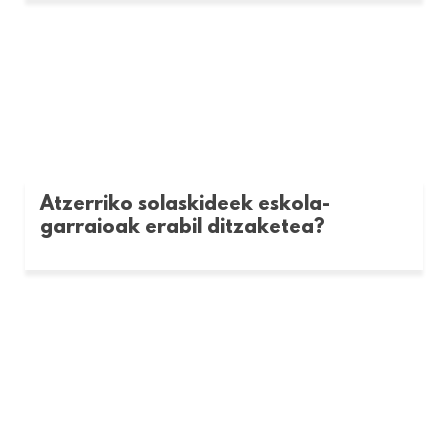
Atzerriko solaskideek eskola-
garraioak erabil ditzaketea?