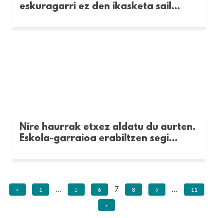
eskuragarri ez den ikasketa sail...
Nire haurrak etxez aldatu du aurten.
Eskola-garraioa erabiltzen segi...
…
7
…
«
1
5
6
8
9
11
»