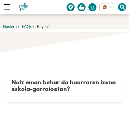
Cookies management panel
»
»
Hasiera
FAQs
Page 7
Noiz eman behar da haurraren izena
eskola-garraioetan?