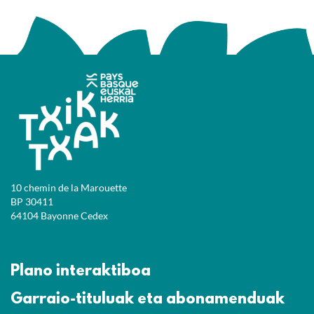
10 chemin de la Marouette
BP 30411
64104 Bayonne Cedex
Plano interaktiboa
Garraio-tituluak eta abonamenduak