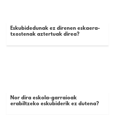
Eskubidedunak ez direnen eskaera-
txostenak aztertuak direa?
Nor dira eskola-garraioak
erabiltzeko eskubiderik ez dutena?