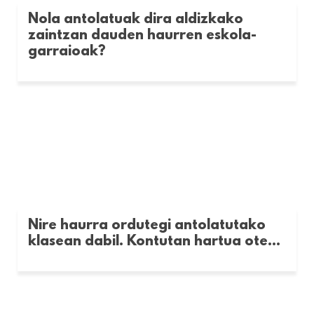
Nola antolatuak dira aldizkako
zaintzan dauden haurren eskola-
garraioak?
Nire haurra ordutegi antolatutako
klasean dabil. Kontutan hartua ote...