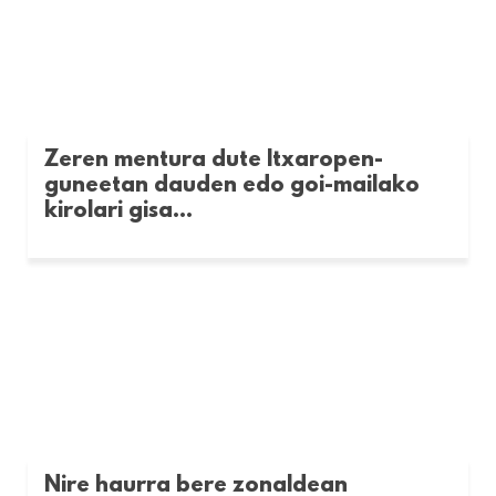
Zeren mentura dute Itxaropen-
guneetan dauden edo goi-mailako
kirolari gisa...
Nire haurra bere zonaldean