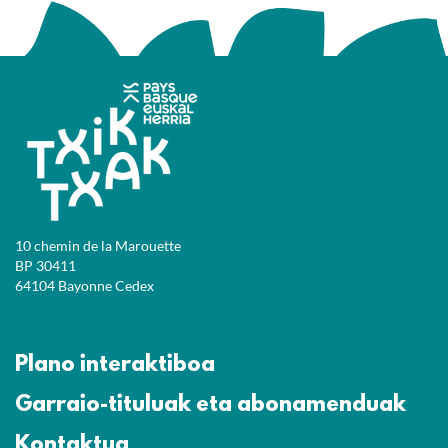
10 chemin de la Marouette
BP 30411
64104 Bayonne Cedex
Plano interaktiboa
Garraio-tituluak eta abonamenduak
Kontaktua