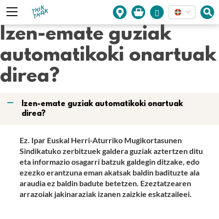
Cookies management panel
Izen-emate guziak
automatikoki onartuak
direa?
A
Izen-emate guziak automatikoki onartuak
direa?
Ez. Ipar Euskal Herri-Aturriko Mugikortasunen
Sindikatuko zerbitzuek galdera guziak aztertzen ditu
eta informazio osagarri batzuk galdegin ditzake, edo
ezezko erantzuna eman akatsak baldin badituzte ala
araudia ez baldin badute betetzen. Ezeztatzearen
arrazoiak jakinaraziak izanen zaizkie eskatzaileei.