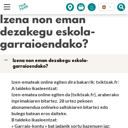
Cookies management panel
Izena non eman
dezakegu eskola-
garraioendako?
A
Izena non eman dezakegu eskola-
garraioendako?
Izen-emateak online egiten dira bakarrik: txiktxak.fr:
A taldeko ikasleentzat:
Izen-ematea online egiten da (txiktxak.fr), araberako
inprimakiaren bitartez. 28 urtez pekoen
abonamendua onlineko saltokiaren bitartez edo
bulego batean eros daiteke.
B taldeko ikasleentzat:
« Garraio-kontu » bat jadanik sortu bazenuen iaz: