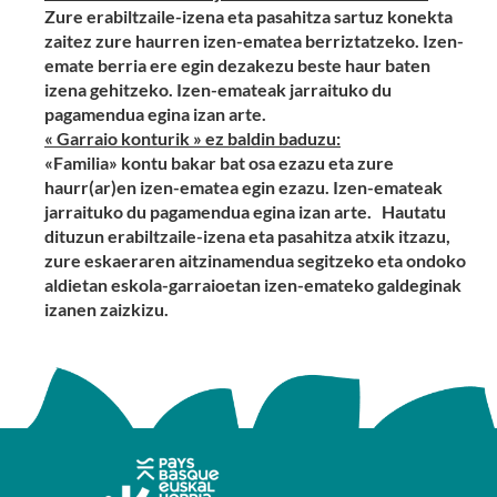
Zure erabiltzaile-izena eta pasahitza sartuz konekta
zaitez zure haurren izen-ematea berriztatzeko. Izen-
emate berria ere egin dezakezu beste haur baten
izena gehitzeko. Izen-emateak jarraituko du
pagamendua egina izan arte.
« Garraio konturik » ez baldin baduzu:
«Familia» kontu bakar bat osa ezazu eta zure
haurr(ar)en izen-ematea egin ezazu. Izen-emateak
jarraituko du pagamendua egina izan arte.
Hautatu
dituzun erabiltzaile-izena eta pasahitza atxik itzazu,
zure eskaeraren aitzinamendua segitzeko eta ondoko
aldietan eskola-garraioetan izen-emateko galdeginak
izanen zaizkizu.