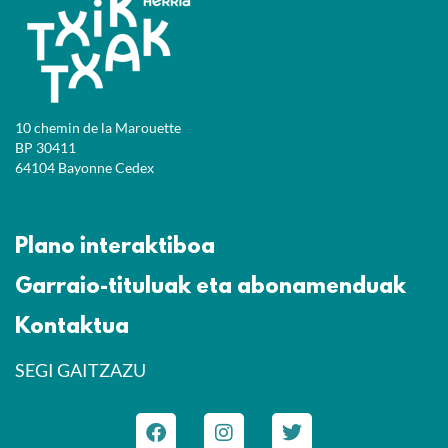
10 chemin de la Marouette
BP 30411
64104 Bayonne Cedex
Plano interaktiboa
Garraio-tituluak eta abonamenduak
Kontaktua
SEGI GAITZAZU