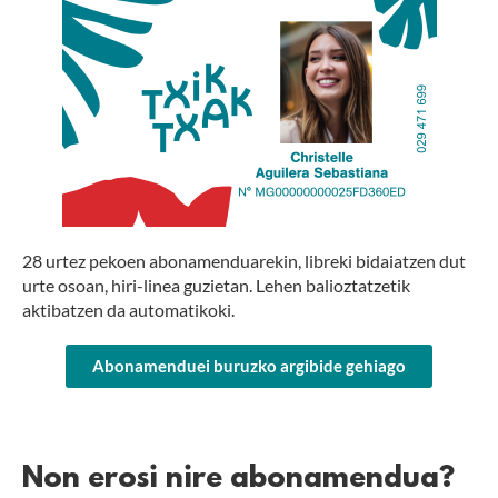
28 urtez pekoen abonamenduarekin, libreki bidaiatzen dut
urte osoan, hiri-linea guzietan. Lehen balioztatzetik
aktibatzen da automatikoki.
Abonamenduei buruzko argibide gehiago
Non erosi nire abonamendua?