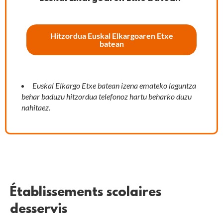
Hitzordua Euskal Elkargoaren Etxe
batean
Euskal Elkargo Etxe batean iz
ena emateko laguntza
behar baduzu hitzordua telefonoz hartu beharko duzu
nahitaez.
Établissements scolaires
desservis