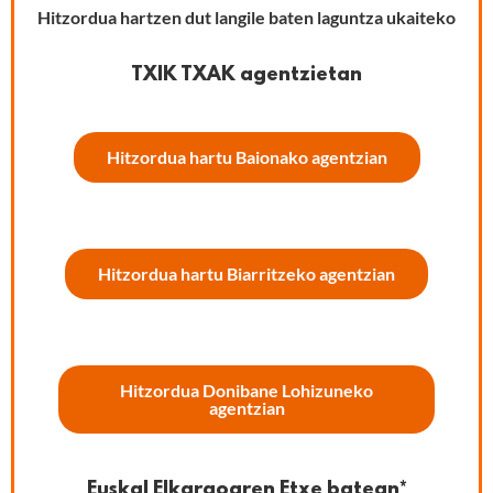
Hitzordua hartzen dut langile baten laguntza ukaiteko
TXIK TXAK agentzietan
Hitzordua hartu Baionako agentzian
Hitzordua hartu Biarritzeko agentzian
Hitzordua Donibane Lohizuneko
agentzian
Euskal Elkargoaren Etxe batean*