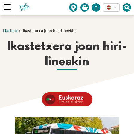
Cookies management panel
»
Hasiera
Ikastetxera joan hiri-lineekin
Ikastetxera joan hiri-
lineekin