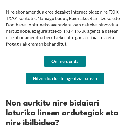
Nire abonamendua eros dezaket internet bidez nire TXIK
TXAK kontutik. Nahiago badut, Baionako, Biarritzeko edo
Donibane Lohizuneko agentziara joan naiteke, hitzordua
hartuz hobe, ez igurikatzeko. TXIK TXAK agentzia batean
nire abonamendua berritzeko, nire garraio-txartela eta
frogagiriak eraman behar ditut.
Online-denda
Hitzordua hartu agentzia batean
Non aurkitu nire bidaiari
loturiko lineen ordutegiak eta
nire ibilbidea?