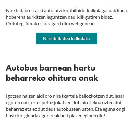
Nire bidaia errazki antolatzeko, ibilbide-kalkulagailuak linea
hoberena aurkitzen laguntzen nau, klik gutiren bidez.
Ordutegi fitxak eskuragarri dira webgunean.
Nire ibilbidea kalkulatu
Autobus barnean hartu
beharreko ohitura onak
Igotzen naizen aldi oro nire txartela baliozkotzen dut, lasai
egoten naiz, errespetuz jokatzen dut, nire lekua uzten dut
beharrez eta ez dut deus autobusean uzten. Eta eguna ongi
hasteko: gidaria agurtzeak beti plazer eginen dio!