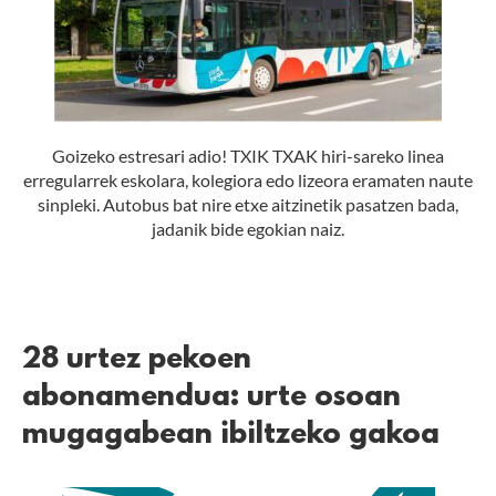
Goizeko estresari adio! TXIK TXAK hiri-sareko linea
erregularrek eskolara, kolegiora edo lizeora eramaten naute
sinpleki. Autobus bat nire etxe aitzinetik pasatzen bada,
jadanik bide egokian naiz.
28 urtez pekoen
abonamendua: urte osoan
mugagabean ibiltzeko gakoa