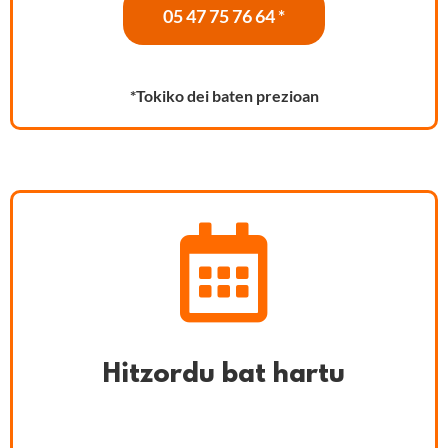
05 47 75 76 64 *
*Tokiko dei baten prezioan
Hitzordu bat hartu