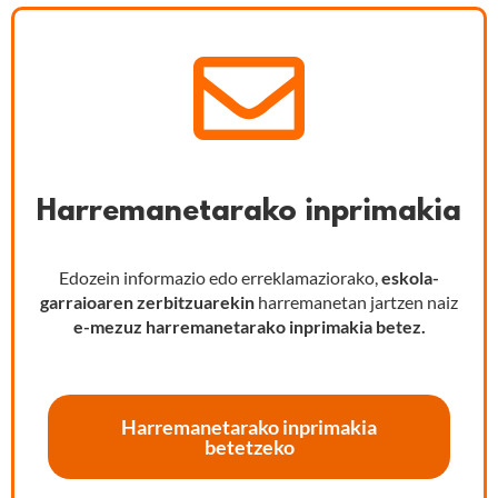
Harremanetarako inprimakia
Edozein informazio edo erreklamaziorako,
eskola-
garraioaren zerbitzuarekin
harremanetan jartzen naiz
e-mezuz
harremanetarako inprimakia betez.
Harremanetarako inprimakia
betetzeko