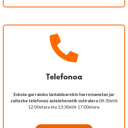
Telefonoa
Eskola-garraioko lantaldearekin harremanetan jar
zaitezke telefonoz astelehenetik ostiralera
08:30etik
12:00etara eta 13:30etik 17:00etara.