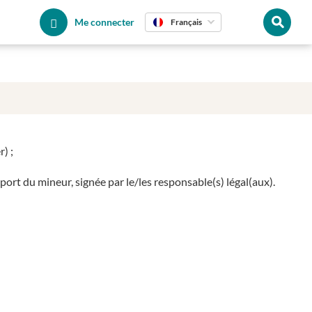
Me connecter
Français
) ;
port du mineur, signée par le/les responsable(s) légal(aux).