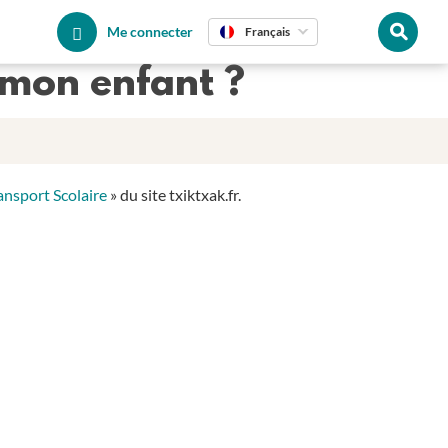
Me connecter
Français
 mon enfant ?
ansport Scolaire
» du site txiktxak.fr.