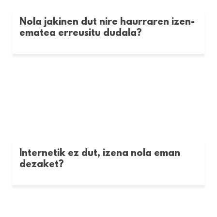
Nola jakinen dut nire haurraren izen-
ematea erreusitu dudala?
Internetik ez dut, izena nola eman
dezaket?