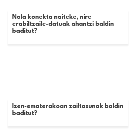
Nola konekta naiteke, nire
erabiltzaile-datuak ahantzi baldin
baditut?
Izen-ematerakoan zailtasunak baldin
baditut?