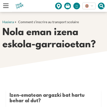
Cookies management panel
»
Hasiera
Comment s'inscrire au transport scolaire
Nola eman izena
eskola-garraioetan?
Izen-ematean argazki bat hartu
behar al dut?