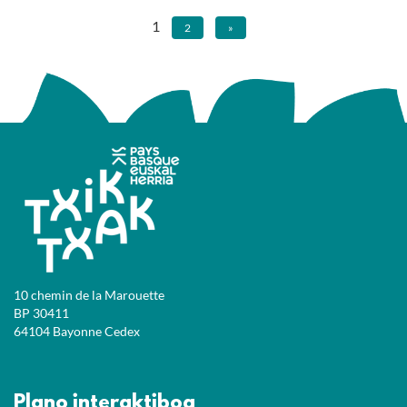
1
2
»
10 chemin de la Marouette
BP 30411
64104 Bayonne Cedex
Plano interaktiboa