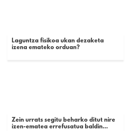
Laguntza fisikoa ukan dezaketa
izena emateko orduan?
Zein urrats segitu beharko ditut nire
izen-ematea errefusatua baldin...