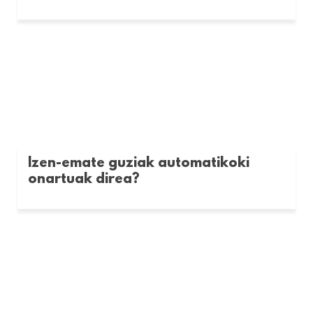
Izen-emate guziak automatikoki
onartuak direa?