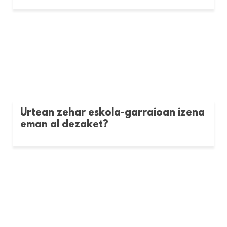
Urtean zehar eskola-garraioan izena
eman al dezaket?