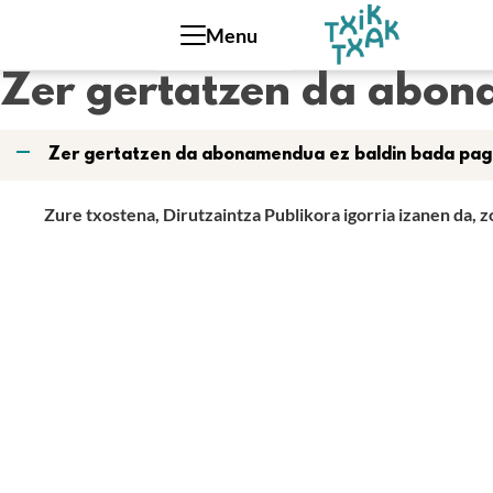
Cookies management panel
Menu
Zer gertatzen da abon
A
Zer gertatzen da abonamendua ez baldin bada pa
Zure txostena, Dirutzaintza Publikora igorria izanen da, 