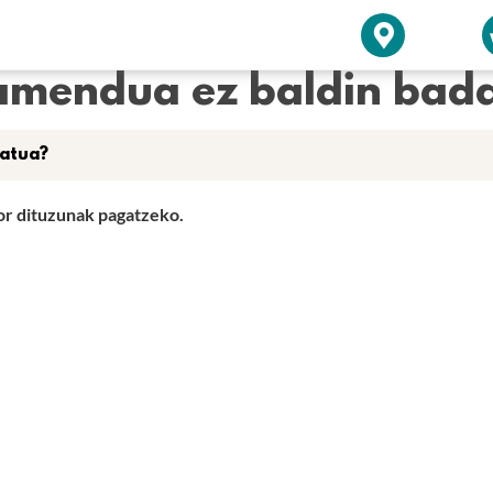
amendua ez baldin bad
gatua?
zor dituzunak pagatzeko.