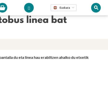
Euskara
tobus linea bat
ntaila du eta linea hau erabiltzen ahalko du etxetik