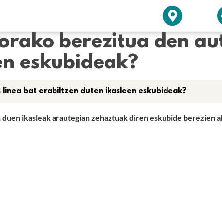
iorako berezitua den au
een eskubideak?
 linea bat erabiltzen duten ikasleen eskubideak?
duen ikasleak arautegian zehaztuak diren eskubide berezien aba