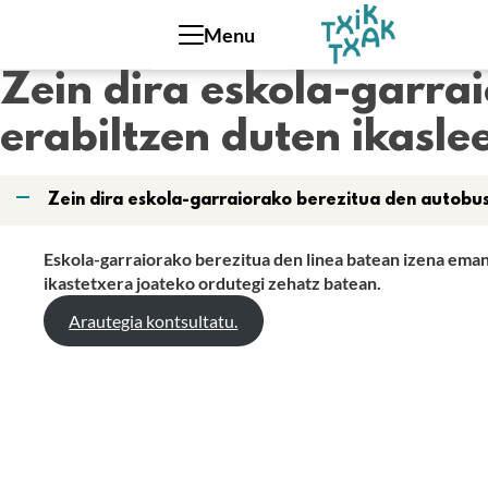
Cookies management panel
Menu
Zein dira eskola-garra
erabiltzen duten ikasl
A
Zein dira eskola-garraiorako berezitua den autobus
Eskola-garraiorako berezitua den linea batean izena eman 
ikastetxera joateko ordutegi zehatz batean.
Arautegia kontsultatu.