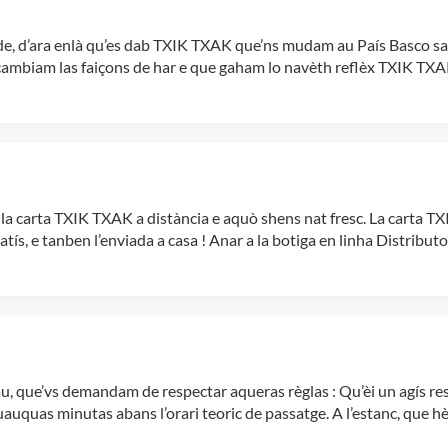
e, d’ara enlà qu’es dab TXIK TXAK que’ns mudam au País Basco sanc
 cambiam las faiçons de har e que gaham lo navèth reflèx TXIK TXAK
la carta TXIK TXAK a distància e aquò shens nat fresc. La carta T
tís, e tanben l’enviada a casa ! Anar a la botiga en linha Distribut
u, que’vs demandam de respectar aqueras règlas : Qu’èi un agís re
quauquas minutas abans l’orari teoric de passatge. A l’estanc, que h