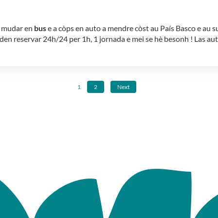
à mudar en
bus
e a còps en auto a mendre còst au País Basco e au 
òden reservar 24h/24 per 1h, 1 jornada e mei se hè besonh ! Las au
1
2
Next