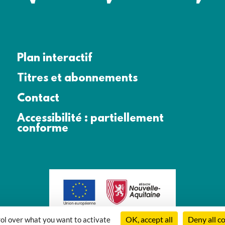
Plan interactif
Titres et abonnements
Contact
Accessibilité : partiellement
conforme
OK, accept all
Deny all c
rol over what you want to activate