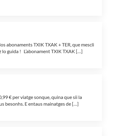
ab los abonaments TXIK TXAK + TER, que mescli
itz lo guida ! L’abonament TXIK TXAK […]
99 € per viatge sonque, quina que sii la
aus besonhs. E entaus mainatges de […]