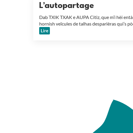
L’autopartage
Dab TXIK TXAK e AUPA Citiz, que m’i hèi ent
hornish veïcules de talhas desparièras qui’s p
Lire