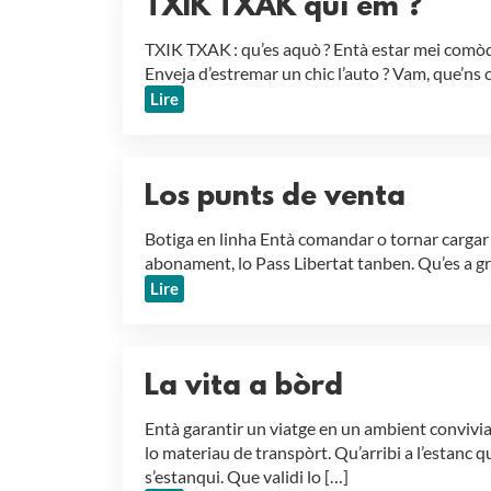
TXIK TXAK qui èm ?
TXIK TXAK : qu’es aquò ? Entà estar mei comòd
Enveja d’estremar un chic l’auto ? Vam, que’ns
Lire
Los punts de venta
Botiga en linha Entà comandar o tornar cargar 
abonament, lo Pass Libertat tanben. Qu’es a gra
Lire
La vita a bòrd
Entà garantir un viatge en un ambient convivia
lo materiau de transpòrt. Qu’arribi a l’estanc 
s’estanqui. Que validi lo […]