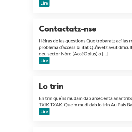
Lire
Contactatz-nse
Hèiras de las questions Que trobaratz ací las
problèma d’accessibilitat Qu’avetz avut dificu
deu sector Nòrd (AccéOplus) o […]
Lire
Lo trin
En trin que’ns mudam dab arsec entà anar triba
TXIK TXAK. Que’m mudi dab lo trin Au País Bas
Lire