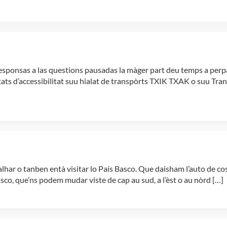
 responsas a las questions pausadas la màger part deu temps a pe
ltats d’accessibilitat suu hialat de transpòrts TXIK TXAK o suu Tra
lhar o tanben entà visitar lo País Basco. Que daisham l’auto de co
co, que’ns podem mudar viste de cap au sud, a l’èst o au nòrd […]