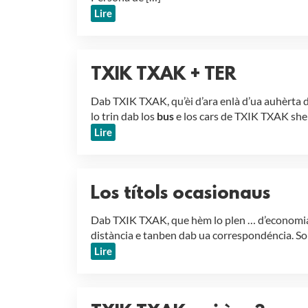
Lire
TXIK TXAK + TER
Dab TXIK TXAK, qu’èi d’ara enlà d’ua auhèrta 
lo trin dab los
bus
e los cars de TXIK TXAK shen
Lire
Los títols ocasionaus
Dab TXIK TXAK, que hèm lo plen … d’economias 
distància e tanben dab ua correspondéncia. Sol
Lire