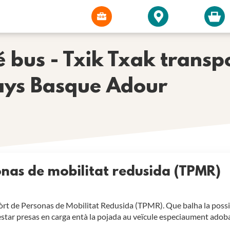
 bus - Txik Txak transp
ays Basque Adour
onas de mobilitat redusida (TPMR)
t de Personas de Mobilitat Redusida (TPMR). Que balha la possibi
’estar presas en carga entà la pojada au veïcule especiaument adobat,