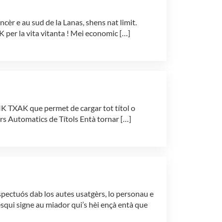
èr e au sud de la Lanas, shens nat limit.
 per la vita vitanta ! Mei economic […]
XIK TXAK que permet de cargar tot títol o
ors Automatics de Títols Entà tornar […]
spectuós dab los autes usatgèrs, lo personau e
èsqui signe au miador qui’s hèi ençà entà que