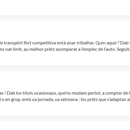
de transpòrt fòrt competitiva entà anar tribalhar. Quin aquò ? D
s nat limit, au melhor prètz acomparat a l’emplec de l’auto. Segu
! Dab los títols ocasionaus, que’ns mudam pertot, a comptar de 0,
 o en grop, entà ua jornada, ua setmana : los prètz que s’adaptan 